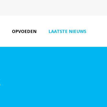
OPVOEDEN
LAATSTE NIEUWS
RAAMZORG PARTNERS
CONTACT
s