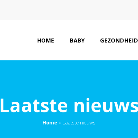
HOME
BABY
GEZONDHEID
K
Laatste nieuw
Home
»
Laatste nieuws