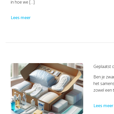
in hoe we […]
Lees meer
Geplaatst 
Ben je zwan
het samenst
zowel een t
Lees meer