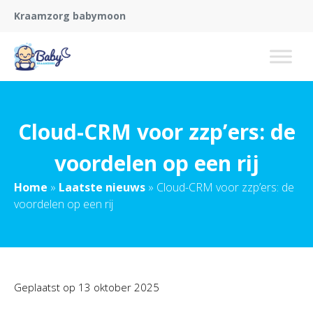
Kraamzorg babymoon
Cloud-CRM voor zzp’ers: de
voordelen op een rij
Home
»
Laatste nieuws
»
Cloud-CRM voor zzp’ers: de
voordelen op een rij
Geplaatst op
13 oktober 2025