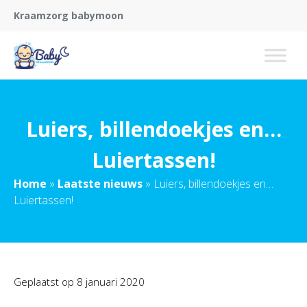
Kraamzorg babymoon
Luiers, billendoekjes en…
Luiertassen!
Home
»
Laatste nieuws
»
Luiers, billendoekjes en…
Luiertassen!
Geplaatst op
8 januari 2020