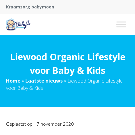
Kraamzorg babymoon
Liewood Organic Lifestyle
voor Baby & Kids
Home
»
Laatste nieuws
»
Liewood Organic Lifestyle
voor Baby & Kids
Geplaatst op
17 november 2020