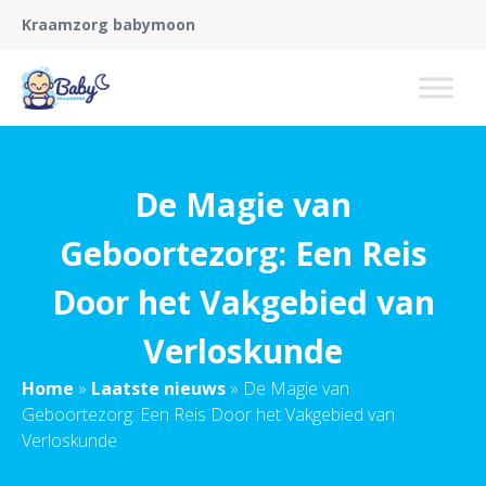
Kraamzorg babymoon
De Magie van
Geboortezorg: Een Reis
Door het Vakgebied van
Verloskunde
Home
»
Laatste nieuws
»
De Magie van
Geboortezorg: Een Reis Door het Vakgebied van
Verloskunde